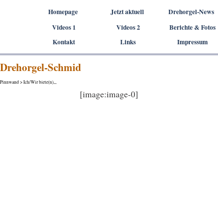
Direkt zum Seiteninhalt
Homepage
Jetzt aktuell
Drehorgel-News
Videos 1
Videos 2
▼
Berichte & Fotos
▼
Kontakt
Links
Impressum
Drehorgel-Schmid
Pinnwand > Ich/Wir biete(n),,,
[image:image-0]