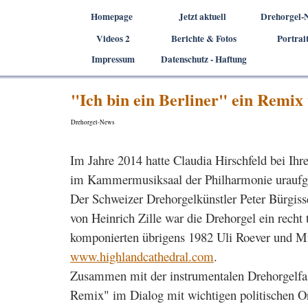
Direkt zum Seiteninhalt
Homepage
Jetzt aktuell
Drehorgel-
Videos 2
Berichte & Fotos
▼
Portrait
▼
Impressum
Datenschutz - Haftung
▼
"Ich bin ein Berliner" ein Remi
Drehorgel-News
Im Jahre 2014 hatte Claudia Hirschfeld bei Ih
im Kammermusiksaal der Philharmonie uraufge
Der Schweizer Drehorgelkünstler Peter Bürgiss
von Heinrich Zille war die Drehorgel ein recht
komponierten übrigens 1982 Uli Roever und Mi
www.highlandcathedral.com
.
Zusammen mit der instrumentalen Drehorgelfass
Remix" im Dialog mit wichtigen politischen Ori