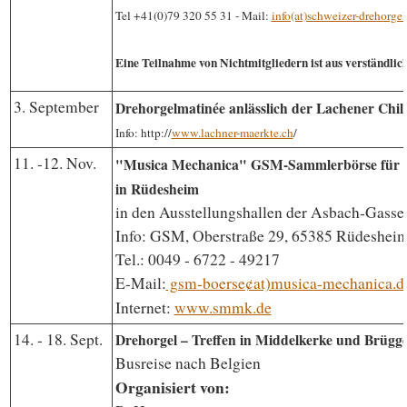
Tel +41(0)79 320 55 31 - Mail:
info(at)schweizer-drehorgel
Eine Teilnahme von Nichtmitgliedern ist aus verständlic
3. September
Drehorgelmatinée anlässlich der Lachener Chil
Info:
http://
www.lachner-maerkte.ch
/
11. -12. Nov.
"Musica Mechanica" GSM-Sammlerbörse für m
in Rüdesheim
in den Ausstellungshallen der Asbach-Gass
Info: GSM, Oberstraße 29, 65385 Rüdesheim
Tel.: 0049 - 6722 - 49217
E-Mail:
gsm-boerse¢at)musica-mechanica.d
Internet:
www.smmk.de
14. - 18. Sept.
Drehorgel – Treffen in Middelkerke und Brügge
Busreise nach Belgien
Organisiert von: