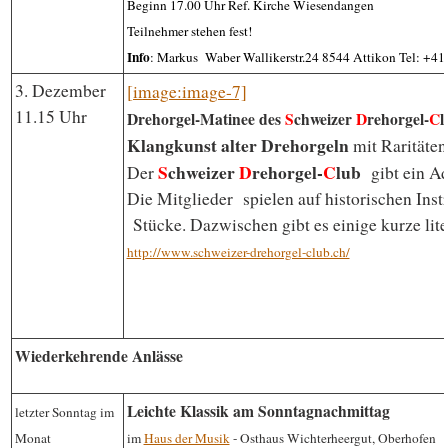
Beginn 17.00 Uhr Ref. Kirche Wiesendangen
Teilnehmer stehen fest!
Info
: Markus Waber Wallikerstr.24 8544 Attikon
Tel: +41
3. Dezember
[image:image-7]
11.15 Uhr
Drehorgel-Matinee des
S
chweizer
D
rehorgel-
C
l
Klangkunst alter Drehorgeln
mit Raritäten
S
chweizer
D
rehorgel-
C
lub
Der
gibt ein Adv
Die Mitglieder spielen auf historischen Ins
Stücke. Dazwischen gibt es einige kurze lit
http://www.schweizer-drehorgel-club.ch/
Wiederkehrende Anlässe
Leichte Klassik am Sonntagnachmittag
letzter Sonntag im
Monat
im
Haus der Musik
- Osthaus Wichterheergut, Oberhofen