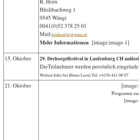
R. Horn
Hüslibachweg 1
9545 Wängi
0041(0)52 378 25 01
Mail:
reinhard.h(at)gmx.ch
Mehr Informationen
[image:image-1]
15. Oktober
29. Drehorgelfestival in Laufenburg CH anlässl
DieTeilnehmer werden persönlich eingeladen
Weitere Infos bei Bruno Leoni Tel: +4156 441 08 07
21. Oktober
[image:
Programm zum
[image: