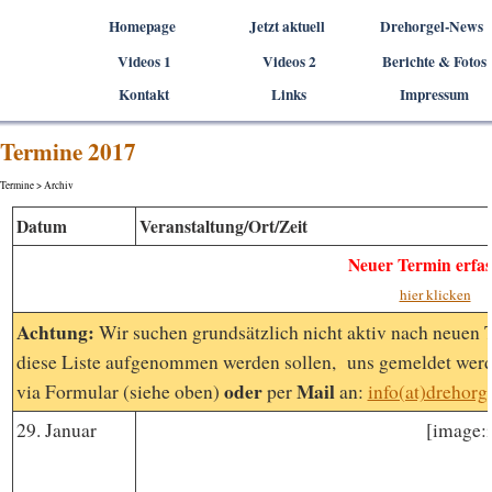
Direkt zum Seiteninhalt
Homepage
Jetzt aktuell
Drehorgel-News
Videos 1
Videos 2
▼
Berichte & Fotos
▼
Kontakt
Links
Impressum
Termine 2017
Termine > Archiv
Datum
Veranstaltung/Ort/Zeit
Neuer Termin erfas
hier klicken
Achtung:
Wir suchen grundsätzlich nicht aktiv nach neuen
diese Liste aufgenommen werden sollen, uns gemeldet werd
oder
Mail
via Formular (siehe oben)
per
an:
info(at)drehorg
29. Januar
[image: