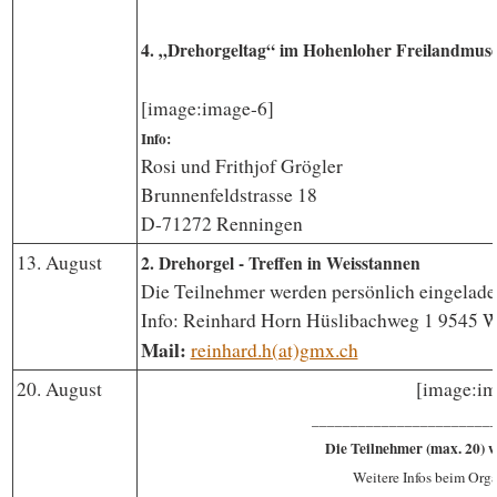
4. „Drehorgeltag“ im Hohenloher Freilandmu
[image:image-6]
Info:
Rosi und Frithjof Grögler
Brunnenfeldstrasse 18
D-71272 Renningen
13. August
2. Drehorgel - Treffen in Weisstannen
Die Teilnehmer werden persönlich eingeladen
Info: Reinhard Horn Hüslibachweg 1 9545 W
Mail:
reinhard.h(at)gmx.ch
20. August
[image:im
________________
_______
Die Teilnehmer (max. 20) w
Weitere Infos beim Orga