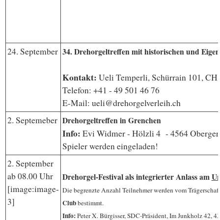
24. September
34. Drehorgeltreffen mit historischen und Eige
Kontakt:
Ueli Temperli, Schürrain 101, CH 
Telefon: +41 - 49 501 46 76
E-Mail: ueli@drehorgelverleih.ch
2. Septemeber
Drehorgeltreffen in Grenchen
Info:
Evi Widmer - Hölzli 4 - 4564 Oberger
Spieler werden eingeladen!
2. September
ab 08.00 Uhr
Drehorgel-Festival als integrierter Anlass am
Un
[image:image-
Die begrenzte Anzahl Teilnehmer werden vom
Trägerschaf
3]
C
lub
bestimmt.
Info:
Peter X. Bürgisser, SDC-Präsident, Im Junkholz 42, 4